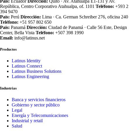
País:
Ecuador
Dirección:
Quito · Av. Atahualpa E1‑131 y Av.
República, Centro Corporativo Atahualpa, of. 1101
Teléfono:
+593 2
394 9470
País:
Perú
Dirección:
Lima · Ca. German Schreiber 276, oficina 240
Teléfono:
+51 957 802 650
País:
Panamá
Dirección:
Ciudad de Panamá · Calle 56 Este, Design
Center, Bella Vista
Teléfono:
+507 398 1990
Email:
info@latinus.net
Productos
Latinus Identity
Latinus Connect
Latinus Business Solutions
Latinus Engineering
Industrias
Banca y servicios financieros
Gobierno y sector público
Legal
Energía y Telecomunicaciones
Industrial y retail
Salud