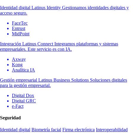
Identidad digital
Latinus Identity
Gestionamos identidades digitales y
acceso seguro.
FaceTec
Entrust
MidPoint
Integración
Latinus Connect
Integramos plataformas y sistemas
empresariales. Este servicio es con IA.
Axway
Kong
Analítica IA
Gestión empresarial
Latinus Business Solutions
Soluciones digitales
para la gestión empresarial.
Digital Dox
Digital GRC
e-Fact
Seguridad
Identidad digital
Biometría facial
Firma electrónica
Interoperabilidad