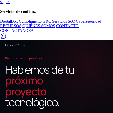
segura
Servicios de confianza
DigitalDox
Cumplimiento GRC
Servicios SoC
Cyberseguridad
RECURSOS
QUIÉNES SOMOS
CONTACTO
CONTÁCTANOS
Latinus
/
Contacto
Diagnóstico corporativo
Hablemos de tu
próximo
proyecto
tecnológico.