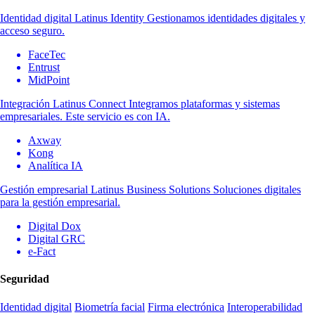
Identidad digital
Latinus Identity
Gestionamos identidades digitales y
acceso seguro.
FaceTec
Entrust
MidPoint
Integración
Latinus Connect
Integramos plataformas y sistemas
empresariales. Este servicio es con IA.
Axway
Kong
Analítica IA
Gestión empresarial
Latinus Business Solutions
Soluciones digitales
para la gestión empresarial.
Digital Dox
Digital GRC
e-Fact
Seguridad
Identidad digital
Biometría facial
Firma electrónica
Interoperabilidad