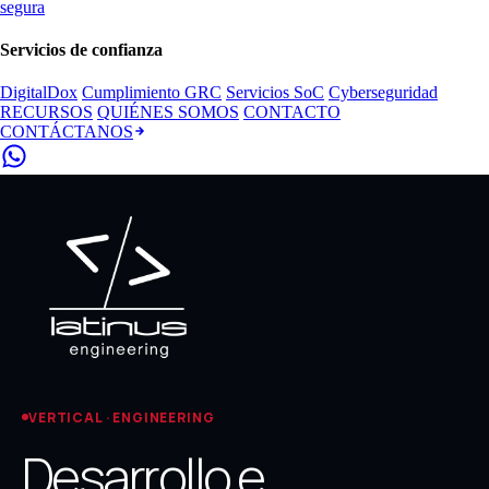
segura
Servicios de confianza
DigitalDox
Cumplimiento GRC
Servicios SoC
Cyberseguridad
RECURSOS
QUIÉNES SOMOS
CONTACTO
CONTÁCTANOS
VERTICAL · ENGINEERING
Desarrollo e