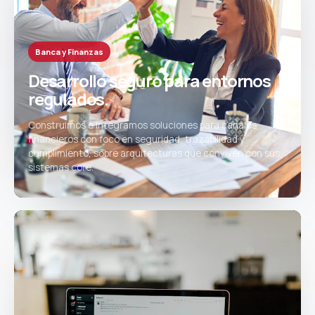
Banca y Finanzas
Desarrollo seguro para entornos
regulados.
Construimos e integramos soluciones para canales
financieros con foco en seguridad, trazabilidad y
cumplimiento, sobre arquitecturas que conviven con sus
sistemas core.