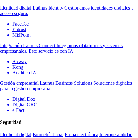
Identidad digital
Latinus Identity
Gestionamos identidades digitales y
acceso seguro.
FaceTec
Entrust
MidPoint
Integración
Latinus Connect
Integramos plataformas y sistemas
empresariales. Este servicio es con IA.
Axway
Kong
Analítica IA
Gestión empresarial
Latinus Business Solutions
Soluciones digitales
para la gestión empresarial.
Digital Dox
Digital GRC
e-Fact
Seguridad
Identidad digital
Biometría facial
Firma electrónica
Interoperabilidad