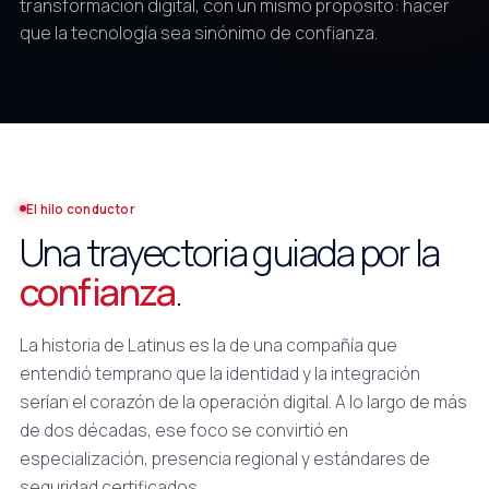
transformación digital, con un mismo propósito: hacer
que la tecnología sea sinónimo de confianza.
El hilo conductor
Una trayectoria guiada por la
confianza
.
La historia de Latinus es la de una compañía que
entendió temprano que la identidad y la integración
serían el corazón de la operación digital. A lo largo de más
de dos décadas, ese foco se convirtió en
especialización, presencia regional y estándares de
seguridad certificados.